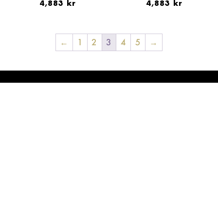
4,883
kr
4,883
kr
←
1
2
3
4
5
→
GALLERIET
Butik
Kontakta oss
INFO
Om Galleriet