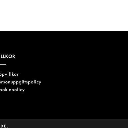
ILLKOR
öpvillkor
ersonuppgiftspolicy
ookiepolicy
ADE.