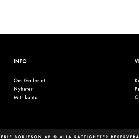
GÅ TILLBAKA TILL BUTIKEN
INFO
V
Om Galleriet
K
Nyheter
P
Mitt konto
C
ERIE BÖRJESON AB © ALLA RÄTTIGHETER RESERVER