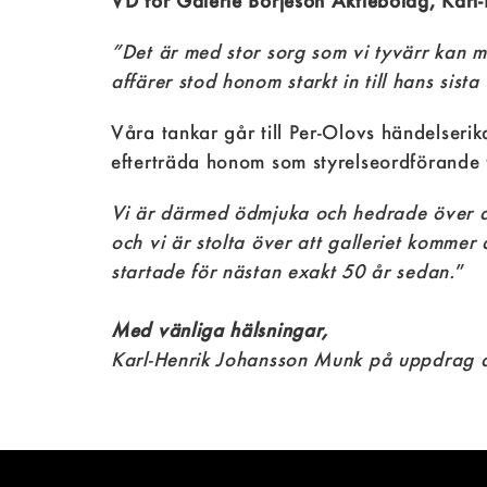
VD för Galerie Börjeson Aktiebolag, Kar
”Det är med stor sorg som vi tyvärr kan me
affärer stod honom starkt in till hans sista 
Våra tankar går till Per-Olovs händelseri
efterträda honom som styrelseordförande
Vi är därmed ödmjuka och hedrade över att
och vi är stolta över att galleriet kommer
startade för nästan exakt 50 år sedan.
”
Med vänliga hälsningar,
Karl-Henrik Johansson Munk på uppdrag av