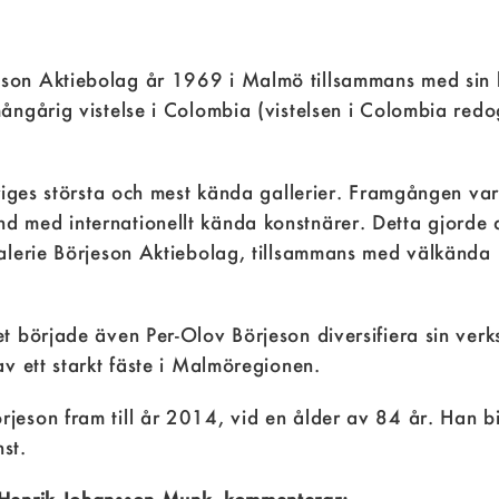
son Aktiebolag år 1969 i Malmö tillsammans med sin li
mångårig vistelse i Colombia (vistelsen i Colombia red
riges största och mest kända gallerier. Framgången var 
 med internationellt kända konstnärer. Detta gjorde at
 Galerie Börjeson Aktiebolag, tillsammans med välkän
t började även Per-Olov Börjeson diversifiera sin verk
av ett starkt fäste i Malmöregionen.
jeson fram till år 2014, vid en ålder av 84 år. Han b
nst.