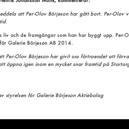
l-Henrik Johansson Munk, kommenterar:
ddela att Per-Olov Börjeson har gått bort. Per-Olov va
tid.
ka liv och de framgångar som han har byggt upp. Per-O
 för Galerie Börjeson AB 2014.
 Per-Olov Börjeson har givit oss förtroendet att förv
 att öppna igen inom en mycket snar framtid på Stortor
 styrelsen för Galerie Börjeson Aktiebolag