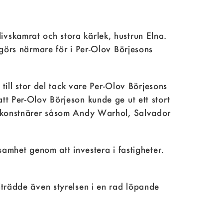
vskamrat och stora kärlek, hustrun Elna.
ogörs närmare för i Per-Olov Börjesons
till stor del tack vare Per-Olov Börjesons
t Per-Olov Börjeson kunde ge ut ett stort
da konstnärer såsom Andy Warhol, Salvador
samhet genom att investera i fastigheter.
iträdde även styrelsen i en rad löpande