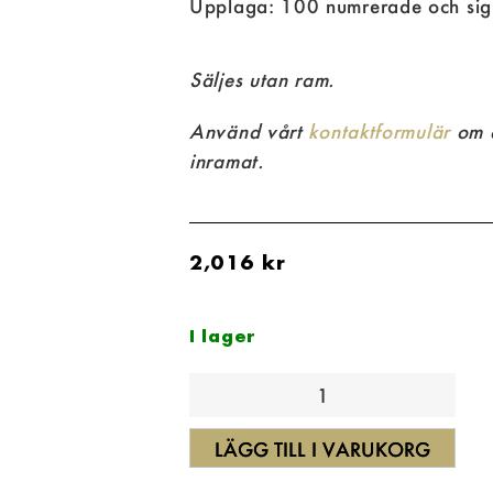
Upplaga: 100 numrerade och sig
Säljes utan ram.
Använd vårt
kontaktformulär
om d
inramat.
2,016
kr
I lager
LÄGG TILL I VARUKORG