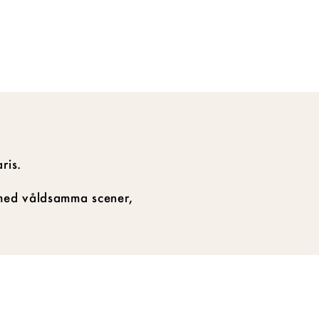
ris.
k med våldsamma scener,