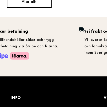
Visa allt
ker betalning
Fri frakt o
tillhandahåller säker och trygg
Vi leverar k
tbetalning via Stripe och Klarna.
och försäkra
inom Sverig
INFO
V