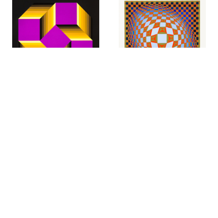
GRAFIK
VICTOR VASARELY
GRAFIK
LOUISIANA 3
VICTOR VASARELY
MALOM
10,080
kr
12,947
kr