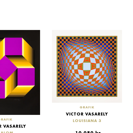
GRAFIK
VICTOR VASARELY
GRAFIK
LOUISIANA 3
R VASARELY
10,080
kr
MALOM