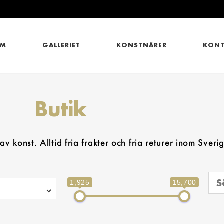
EM
GALLERIET
KONSTNÄRER
KONT
Butik
v konst. Alltid fria frakter och fria returer inom Sveri
1,925
15,700