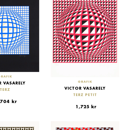
GRAFIK
GRAFIK
R VASARELY
VICTOR VASARELY
TERZ
TERZ PETIT
,704
kr
1,725
kr