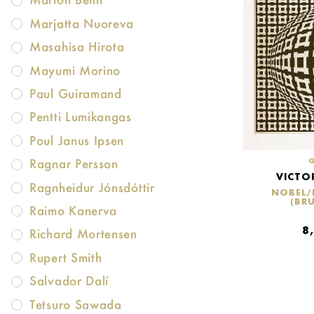
Marjatta Nuoreva
Masahisa Hirota
Mayumi Morino
Paul Guiramand
Pentti Lumikangas
Poul Janus Ipsen
Ragnar Persson
VICTO
Ragnheidur Jónsdóttir
NOBEL/
(BR
Raimo Kanerva
8
Richard Mortensen
Rupert Smith
Salvador Dalí
Tetsuro Sawada