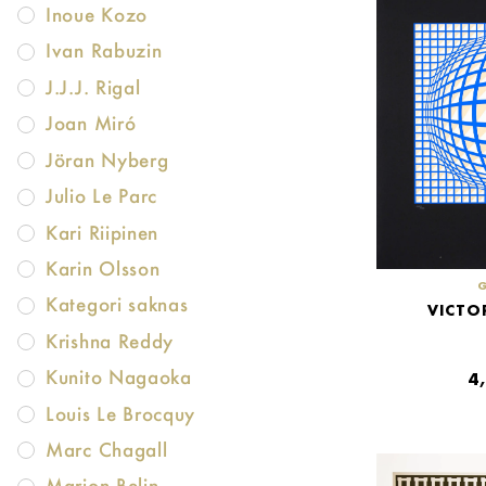
Inoue Kozo
Ivan Rabuzin
J.J.J. Rigal
Joan Miró
Jöran Nyberg
Julio Le Parc
Kari Riipinen
Karin Olsson
Kategori saknas
VICTO
Krishna Reddy
Kunito Nagaoka
4
Louis Le Brocquy
Marc Chagall
Marion Belin