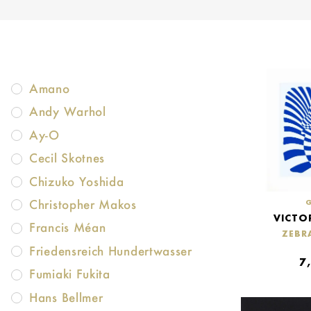
Amano
Andy Warhol
Ay-O
Cecil Skotnes
Chizuko Yoshida
Christopher Makos
VICTO
Francis Méan
ZEBR
Friedensreich Hundertwasser
7
Fumiaki Fukita
Hans Bellmer