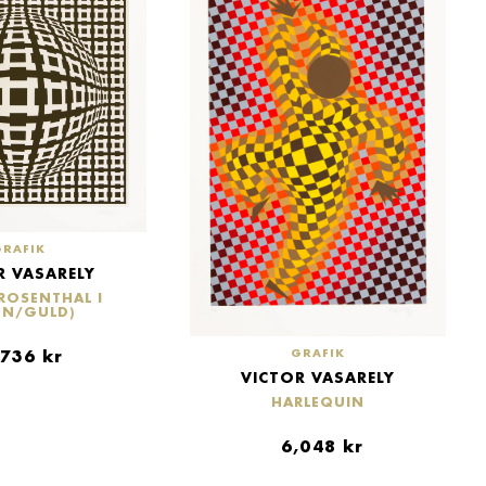
GRAFIK
R VASARELY
ROSENTHAL I
UN/GULD)
GRAFIK
,736
kr
VICTOR VASARELY
HARLEQUIN
6,048
kr