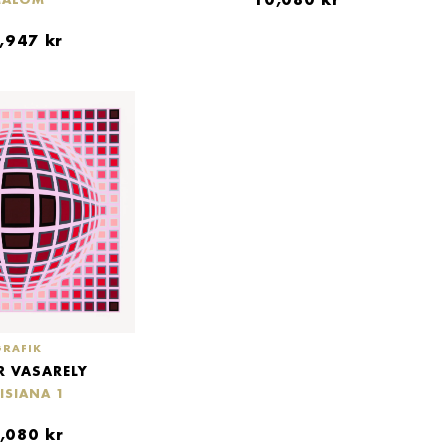
2,947
kr
GRAFIK
R VASARELY
ISIANA 1
,080
kr