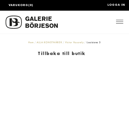
LOGGA IN
VARUKORG(0)
Togg
Hem
ALLA KONSTNÄRER
Victor Vasarely
Louisiana 3
Tillbaka till butik