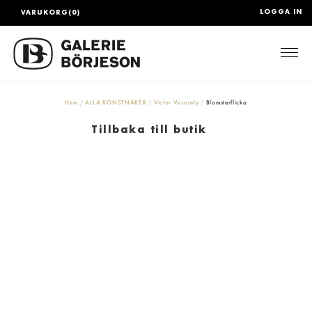
LOGGA IN
VARUKORG(0)
Togg
Hem
ALLA KONSTNÄRER
Victor Vasarely
Blomsterflicka
Tillbaka till butik