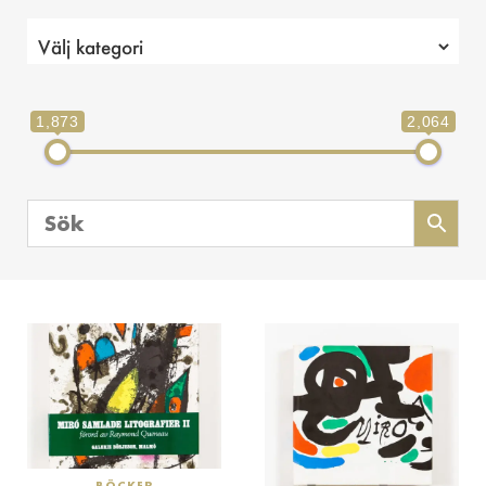
1,873
2,064
BÖCKER