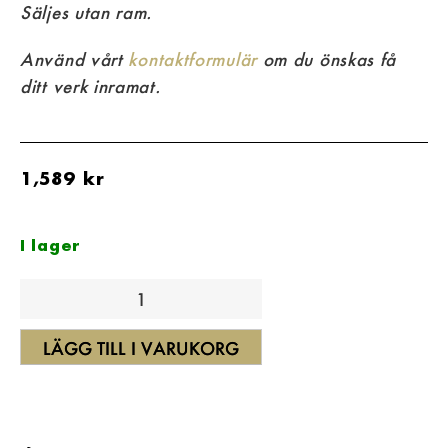
Säljes utan ram.
Använd vårt
kontaktformulär
om du önskas få
ditt verk inramat.
1,589
kr
I lager
LÄGG TILL I VARUKORG