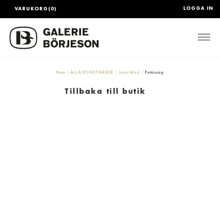
LOGGA IN
VARUKORG(0)
Togg
Hem
ALLA KONSTNÄRER
Joan Miró
Fotoscop
Tillbaka till butik