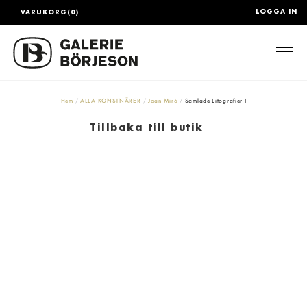
LOGGA IN
VARUKORG(0)
Togg
Hem
ALLA KONSTNÄRER
Joan Miró
Samlade Litografier I
Tillbaka till butik