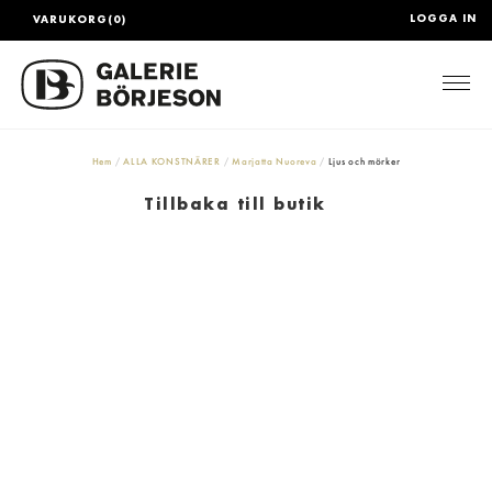
LOGGA IN
VARUKORG(0)
Togg
Hem
ALLA KONSTNÄRER
Marjatta Nuoreva
Ljus och mörker
Tillbaka till butik