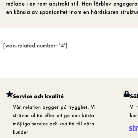
målade i en rent abstrakt stil. Han förblev engager
en känsla av spontanitet inom en hårdskuren strukt
[woo-related number='4']
Service och kvalité
Sä
Vår relation bygger på trygghet. Vi
Vi 
strävar alltid efter att ge den bästa
kor
möjliga service och kvalité till våra
kunder