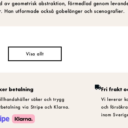
ad av geometrisk abstraktion, förmedlad genom levande
ur. Han utformade också gobelänger och scenografier.
Visa allt
ker betalning
Fri frakt o
tillhandahåller säker och trygg
Vi leverar k
tbetalning via Stripe och Klarna.
och försäkra
inom Sverig