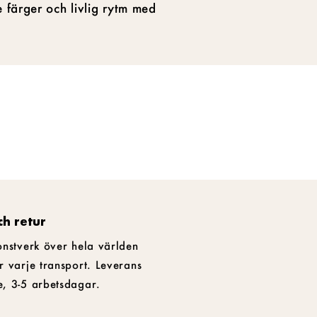
 färger och livlig rytm med
ch retur
onstverk över hela världen
r varje transport. Leverans
e, 3-5 arbetsdagar.