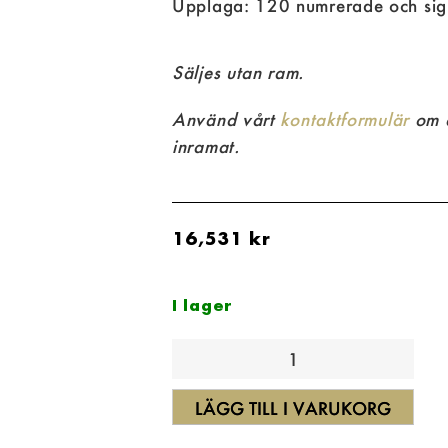
Upplaga: 120 numrerade och sig
Säljes utan ram.
Använd vårt
kontaktformulär
om d
inramat.
16,531
kr
I lager
LÄGG TILL I VARUKORG