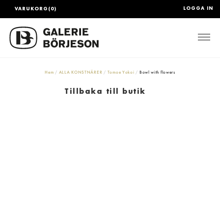
LOGGA IN
VARUKORG(0)
Togg
Hem
ALLA KONSTNÄRER
Tomoe Yokoi
Bowl with flowers
Tillbaka till butik