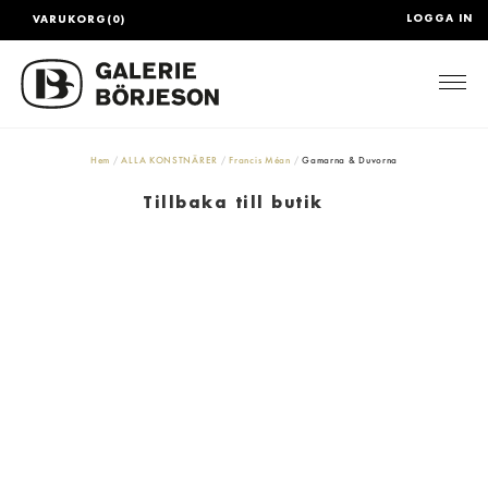
LOGGA IN
VARUKORG(0)
Togg
Hem
ALLA KONSTNÄRER
Francis Méan
Gamarna & Duvorna
Tillbaka till butik