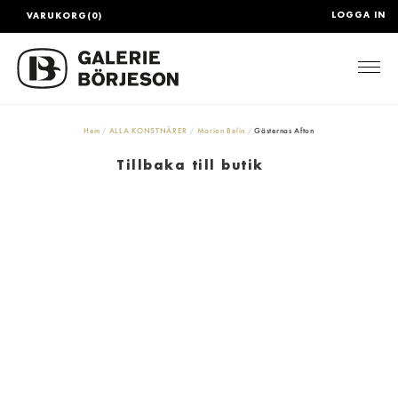
LOGGA IN
VARUKORG(0)
Togg
Hem
ALLA KONSTNÄRER
Marion Belin
Gästernas Afton
Tillbaka till butik