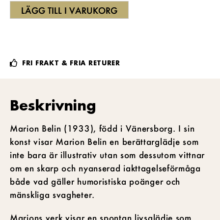
LÄGG TILL I VARUKORG
FRI FRAKT & FRIA RETURER
Beskrivning
Marion Belin (1933), född i Vänersborg. I sin
konst visar Marion Belin en berättarglädje som
inte bara är illustrativ utan som dessutom vittnar
om en skarp och nyanserad iakttagelseförmåga
både vad gäller humoristiska poänger och
mänskliga svagheter.
Marions verk visar en spontan livsglädje som