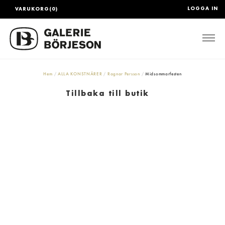
LOGGA IN
VARUKORG(0)
Togg
Hem
ALLA KONSTNÄRER
Ragnar Persson
Midsommarfesten
Tillbaka till butik