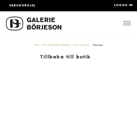
LOGGA IN
VARUKORG(0)
Togg
Hem
ALLA KONSTNÄRER
Tomoe Yokoi
Peaches
Tillbaka till butik