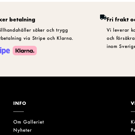
ker betalning
Fri frakt o
tillhandahåller säker och trygg
Vi leverar k
tbetalning via Stripe och Klarna.
och försäkra
inom Sverig
INFO
V
Om Galleriet
K
Nyheter
P