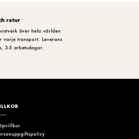
ch retur
onstverk över hela världen
r varje transport. Leverans
e, 3-5 arbetsdagar.
ILLKOR
öpvillkor
ersonuppgiftspolicy