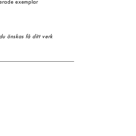
erade exemplar
u önskas få ditt verk