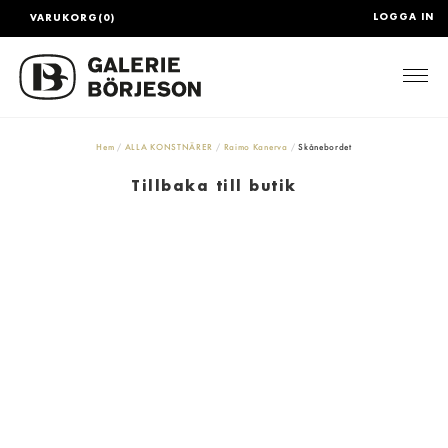
LOGGA IN
VARUKORG(0)
Togg
Hem
ALLA KONSTNÄRER
Raimo Kanerva
Skånebordet
Tillbaka till butik