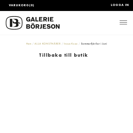
LOGGA IN
VARUKORG(0)
Togg
Hem
ALLA KONSTNÄRER
Inoue Kozo
Sommarfjärilar i Juni
Tillbaka till butik