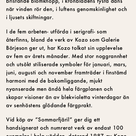
bristande blomknopp, i kronbladens tysta dans
när vinden rör den, i luftens genomskinlighet och
i ljusets skiftningar.
I de fem arbeten- utförda i serigrafi- som
återfinns, bland de verk av Kozo som Galerie
Börjeson ger ut, har Kozo tolkat sin upplevelse
av fem av årets månader. Med stor noggrannhet
och utsökt stiliserade symboler för januari, mars,
juni, augusti och november framträder i finstämd
harmoni med de bakomliggande, mjukt
nyanserade men ändå hela färgplanen och
skapar visioner än av blekvioletta vinterdagar än
av senhöstens glödande färgprakt.
Vid köp av ”Sommarfjäril” ger dig ett
handsignerat och numrerat verk av endast 100
exemplar i hela världen, daterad 1987 av Kozo