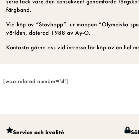
serie tack vare den konsekvent genomförda färgskal
färgband.
Vid köp av ”Stavhopp”, ur mappen “Olympiska spele
världen, daterad 1988 av Ay-O.
Kontakta gärna oss vid intresse för köp av en hel m
[woo-related number='4']
Service och kvalité
Sä