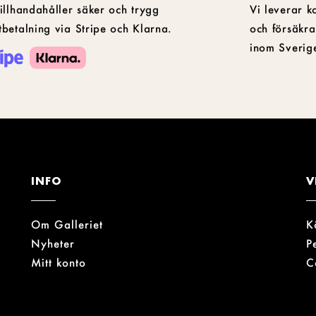
tillhandahåller säker och trygg
Vi leverar k
tbetalning via Stripe och Klarna.
och försäkra
inom Sverig
INFO
V
Om Galleriet
K
Nyheter
P
Mitt konto
C