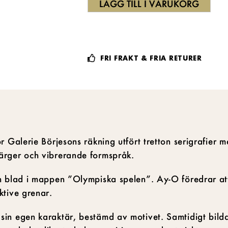
LÄGG TILL I VARUKORG
FRI FRAKT & FRIA RETURER
r Galerie Börjesons räkning utfört tretton serigrafier m
ärger och vibrerande formspråk.
on blad i mappen ”Olympiska spelen”. Ay-O föredrar a
ktive grenar.
sin egen karaktär, bestämd av motivet. Samtidigt bil