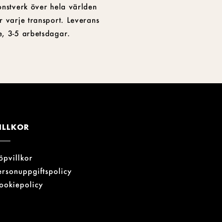
onstverk över hela världen
r varje transport. Leverans
e, 3-5 arbetsdagar.
ILLKOR
öpvillkor
ersonuppgiftspolicy
ookiepolicy