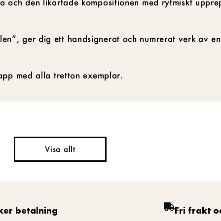
a och den likartade kompositionen med rytmiskt uppre
n”, ger dig ett handsignerat och numrerat verk av en
app med alla tretton exemplar.
Visa allt
ker betalning
Fri frakt o