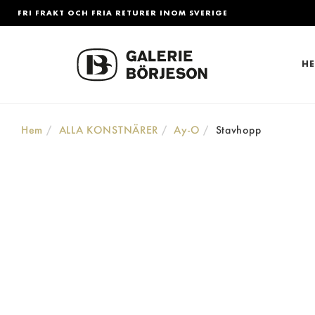
FRI FRAKT OCH FRIA RETURER INOM SVERIGE
H
Hem
ALLA KONSTNÄRER
Ay-O
Stavhopp