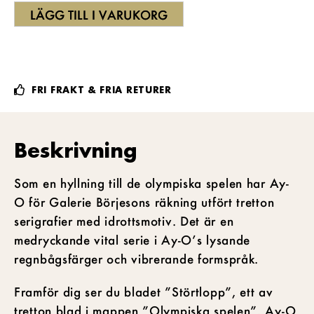
LÄGG TILL I VARUKORG
FRI FRAKT & FRIA RETURER
Beskrivning
Som en hyllning till de olympiska spelen har Ay-
O för Galerie Börjesons räkning utfört tretton
serigrafier med idrottsmotiv. Det är en
medryckande vital serie i Ay-O’s lysande
regnbågsfärger och vibrerande formspråk.
Framför dig ser du bladet ”Störtlopp”, ett av
tretton blad i mappen ”Olympiska spelen”. Ay-O