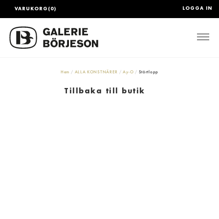
LOGGA IN
VARUKORG(0)
Togg
Hem
ALLA KONSTNÄRER
Ay-O
Störtlopp
Tillbaka till butik