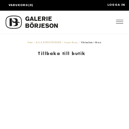
LOGGA IN
VARUKORG(0)
Togg
Hem
ALLA KONSTNÄRER
Inoue Kozo
Vårtecken i Mars
Tillbaka till butik