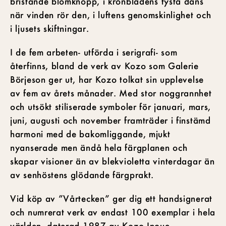
bristande blomknopp, i kronbladens tysta dans
när vinden rör den, i luftens genomskinlighet och
i ljusets skiftningar.
I de fem arbeten- utförda i serigrafi- som
återfinns, bland de verk av Kozo som Galerie
Börjeson ger ut, har Kozo tolkat sin upplevelse
av fem av årets månader. Med stor noggrannhet
och utsökt stiliserade symboler för januari, mars,
juni, augusti och november framträder i finstämd
harmoni med de bakomliggande, mjukt
nyanserade men ändå hela färgplanen och
skapar visioner än av blekvioletta vinterdagar än
av senhöstens glödande färgprakt.
Vid köp av ”Vårtecken” ger dig ett handsignerat
och numrerat verk av endast 100 exemplar i hela
världen, daterad 1987 av Kozo Inoue.