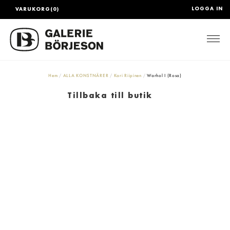
LOGGA IN
VARUKORG(0)
Togg
Hem
ALLA KONSTNÄRER
Kari Riipinen
Warhol I (Rosa)
Tillbaka till butik