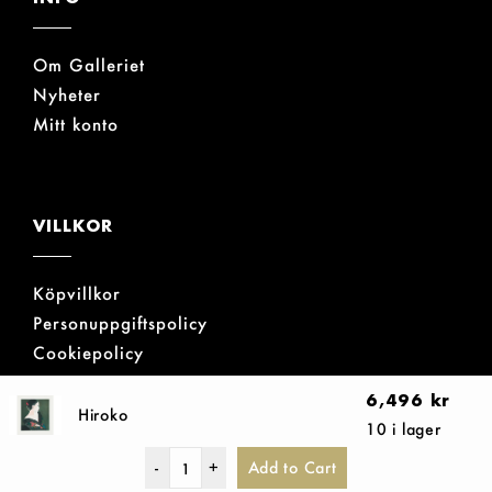
Om Galleriet
Nyheter
Mitt konto
VILLKOR
Köpvillkor
Personuppgiftspolicy
Cookiepolicy
6,496
kr
Hiroko
10 i lager
GALERIE BÖRJESON AB © ALLA RÄTTIGHETER
-
+
Add to Cart
RESERVERADE.