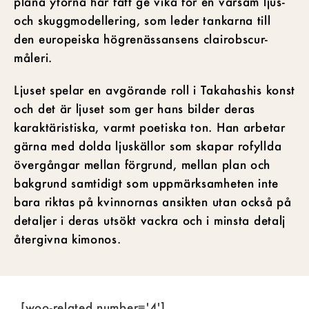
plana ytorna har fått ge vika för en varsam ljus-
och skuggmodellering, som leder tankarna till
den europeiska högrenässansens clairobscur-
måleri.
Ljuset spelar en avgörande roll i Takahashis konst
och det är ljuset som ger hans bilder deras
karaktäristiska, varmt poetiska ton. Han arbetar
gärna med dolda ljuskällor som skapar rofyllda
övergångar mellan förgrund, mellan plan och
bakgrund samtidigt som uppmärksamheten inte
bara riktas på kvinnornas ansikten utan också på
detaljer i deras utsökt vackra och i minsta detalj
återgivna kimonos.
[woo-related number='4']