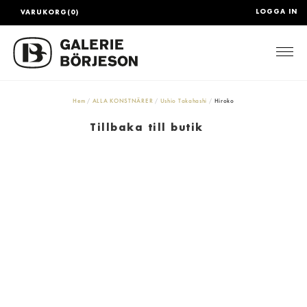
LOGGA IN
VARUKORG(0)
Togg
Hem
ALLA KONSTNÄRER
Ushio Takahashi
Hiroko
Tillbaka till butik