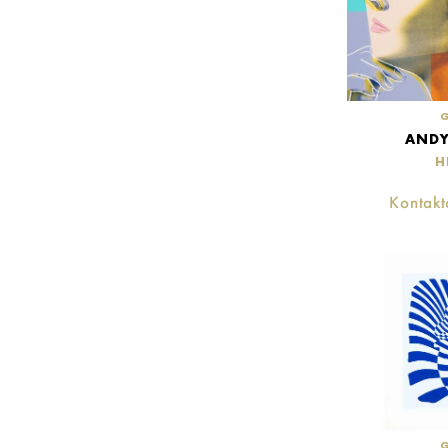
AND
H
Kontakta