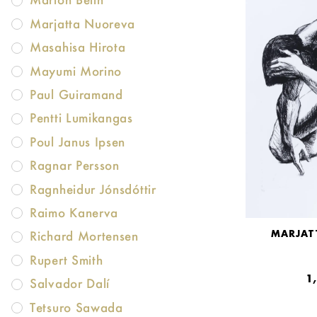
Marjatta Nuoreva
Masahisa Hirota
Mayumi Morino
Paul Guiramand
Pentti Lumikangas
Poul Janus Ipsen
Ragnar Persson
Ragnheidur Jónsdóttir
Raimo Kanerva
MARJAT
Richard Mortensen
Rupert Smith
1
Salvador Dalí
Tetsuro Sawada