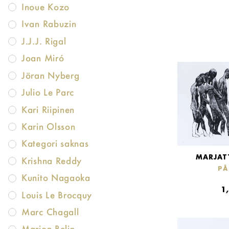
Inoue Kozo
Ivan Rabuzin
J.J.J. Rigal
Joan Miró
Jöran Nyberg
Julio Le Parc
Kari Riipinen
Karin Olsson
Kategori saknas
MARJAT
Krishna Reddy
PÅ
Kunito Nagaoka
1
Louis Le Brocquy
Marc Chagall
Marion Belin