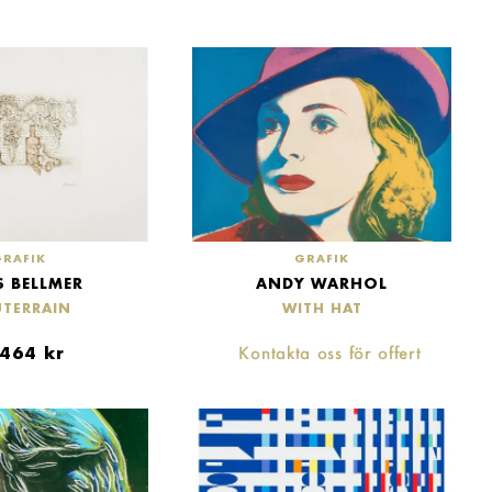
GRAFIK
GRAFIK
 BELLMER
ANDY WARHOL
TERRAIN
WITH HAT
,464
kr
Kontakta oss för offert