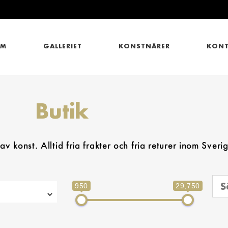
EM
GALLERIET
KONSTNÄRER
KONT
Butik
v konst. Alltid fria frakter och fria returer inom Sveri
950
29,750